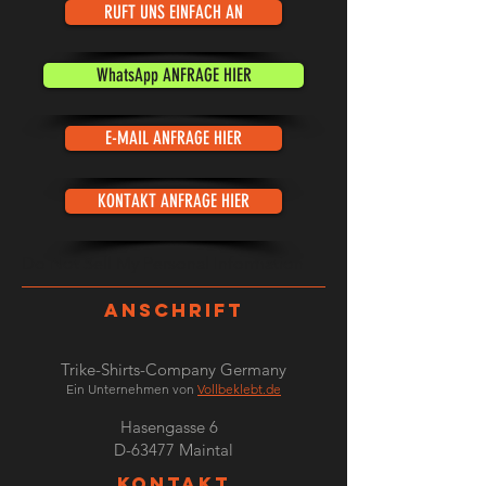
RUFT UNS EINFACH AN
WhatsApp ANFRAGE HIER
E-MAIL ANFRAGE HIER
KONTAKT ANFRAGE HIER
Do Not Sell My Personal Information
ANSCHRIFT
Trike-Shirts-Company Germany
Ein Unternehmen von
Vollbeklebt.de
Hasengasse 6
D-63477 Maintal
KONTAKT