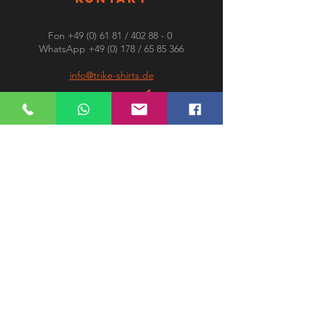
Fon
+49 (0) 61 81
/ 402 88 - 0
WhatsApp +49 (0) 178 /
65 85 366
info@trike-shirts.de
SHOP INFO´S
Über uns
Kontakt
Farbunterschiede
Lieferzeiten und Versand
Rechtliches
Impressum
AGB
Datenschutz
Widerrufsrecht
Haftungsausschluss