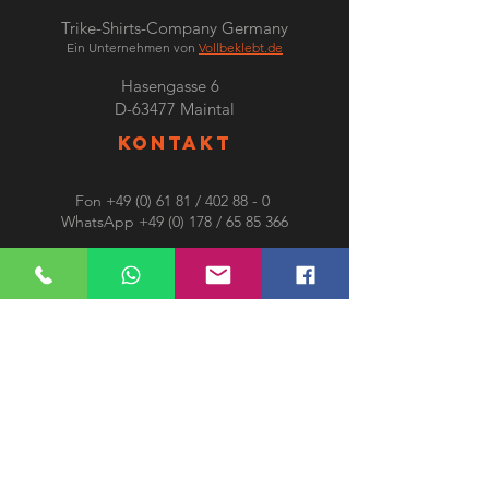
Trike-Shirts-Company Germany
Ein Unternehmen von
Vollbeklebt.de
Hasengasse 6
D-63477 Maintal
KONTAKT
Fon
+49 (0) 61 81
/ 402 88 - 0
WhatsApp +49 (0) 178 /
65 85 366
info@trike-shirts.de
SHOP INFO´S
Über uns
Kontakt
Farbunterschiede
Lieferzeiten und Versand
Rechtliches