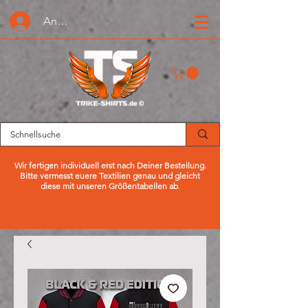
Anmelden oder Registrieren
Wir fertigen individuell erst nach Deiner Bestellung.
Bitte vermesst euere Textilien genau und gleicht
diese mit unseren Größentabellen ab
.