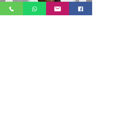
Poloshirt
Poloshirt
Pique
Pique
-
-
"LokStar.de"
"LokStar.de"
RUFT UNS EINFACH AN
WhatsApp ANFRAGE HIER
E-MAIL ANFRAGE HIER