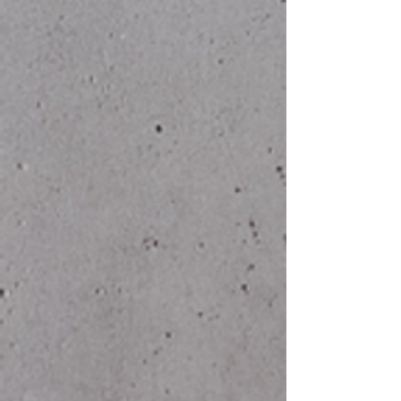
2XL
64
76
3XL
68
79
Build Your Brand 4XL + 5XL
4XL
73
77
5XL
-
-