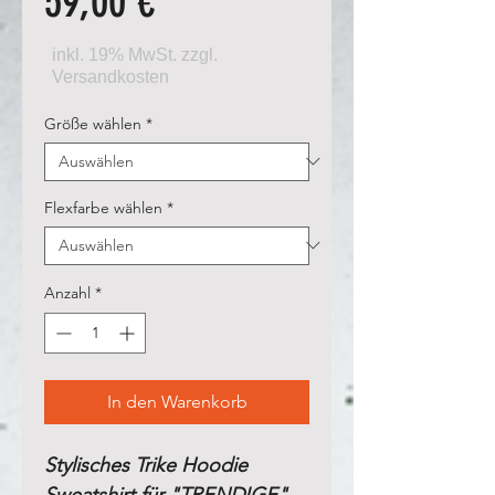
Preis
59,00 €
Größe wählen
*
Flexfarbe wählen
*
Anzahl
*
In den Warenkorb
Stylisches Trike Hoodie
Sweatshirt für "TRENDIGE"