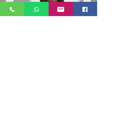
Poloshirt
Poloshirt
Pique
Pique
-
-
"LokStar.de"
"LokStar.de"
RUFT UNS EINFACH AN
WhatsApp ANFRAGE HIER
E-MAIL ANFRAGE HIER