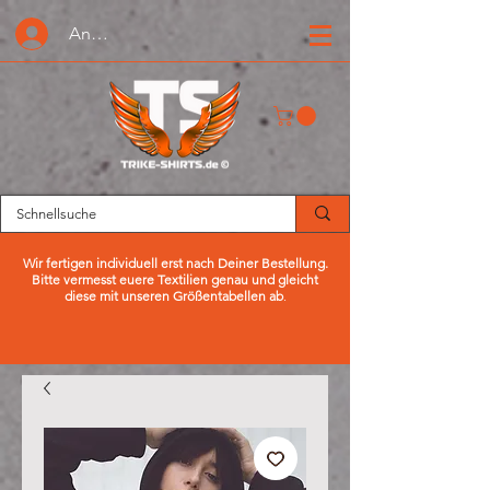
Anmelden oder Registrieren
Wir fertigen individuell erst nach Deiner Bestellung.
Bitte vermesst euere Textilien genau und gleicht
diese mit unseren Größentabellen ab
.