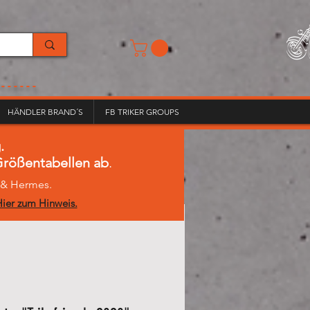
------
HÄNDLER BRAND´S
FB TRIKER GROUPS
.
 Größentabellen ab
.
L & Hermes.
ier zum Hinweis.