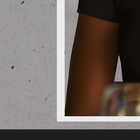
Poloshirt
Pique
-
"LokStar.de"