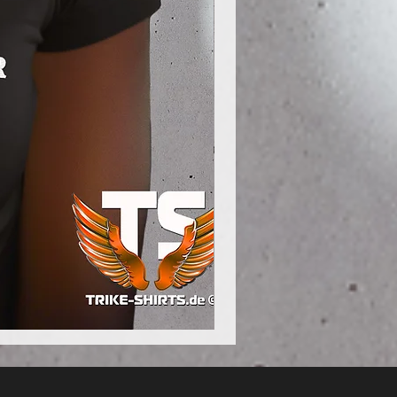
Poloshirt
Pique
-
"LokStar.de"