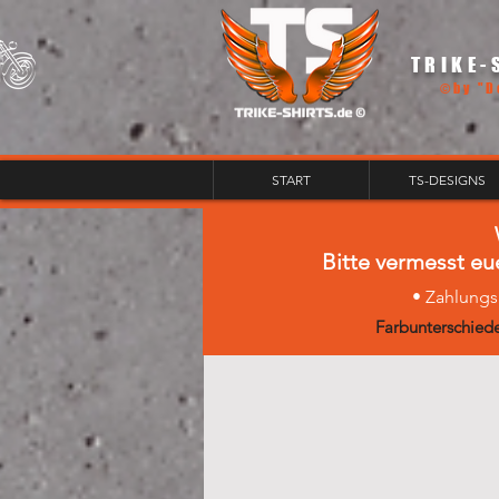
TRIKE-
©by "D
START
TS-DESIGNS
Bitte vermesst eu
• Zahlungs
Farbunterschiede