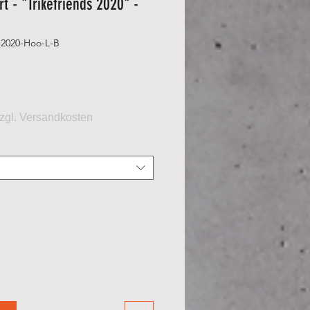
t - "Trikefriends 2020" -
i-2020-Hoo-L-B
eis