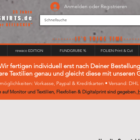
Anmelden oder Registrieren
25 Jahre
SHIRTS.de
er BEFLOCKER"
--------IT'S
TRIKE TIME------
rewaco EDITION
FUNDGRUBE %
FOLIEN Print & Cut
Wir fertigen individuell erst nach Deiner Bestellung
ere Textilien genau und gleicht diese mit unseren
möglichkeiten: Vorkasse, Paypal & Kreditkarten • Versand: DH
 auf Monitor und Textilien, Flexfolien & Digitalprint sind gegeben.
H