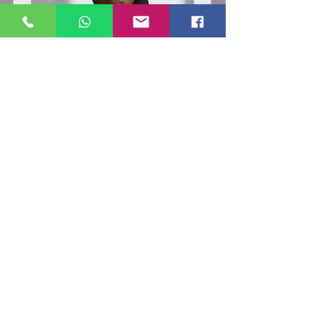
Poloshirt
Poloshirt
Pique
Pique
-
-
"LokStar.de"
"LokStar.de"
RUFT UNS EINFACH AN
WhatsApp ANFRAGE HIER
E-MAIL ANFRAGE HIER