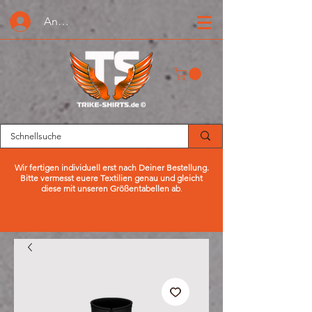
Anmelden oder Registrieren
Wir fertigen individuell erst nach Deiner Bestellung.
Bitte vermesst euere Textilien genau und gleicht
diese mit unseren Größentabellen ab
.