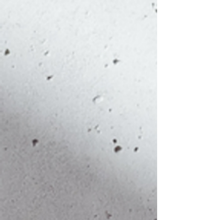
mit Flex- und Plastisoldrucken, in
M
52
70
Widerruf bzw. Umtausch
dieser hohen Qualität, nur durch
ausgeschlossen.
Eigenproduktion gehalten
L
55
73
werden kann und nicht durch
XL
59
76
Billigproduktion in anderen
Ländern.
2XL
62
73
3XL
62
79
4XL
68
81
5XL
70
85