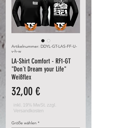
Artikelnummer: DDYL-GT-LAS-FF-U-
v-h-w
LA-Shirt Comfort - RF1-GT
"Don´t Dream your Life"
Weißflex
Preis
32,00 €
Größe wählen
*