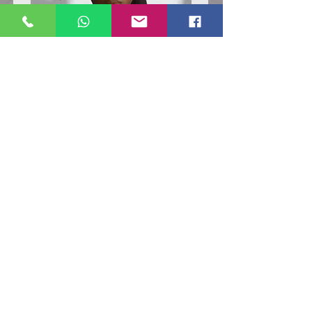
Poloshirt
Poloshirt
Pique
Pique
-
-
"LokStar.de"
"LokStar.de"
RUFT UNS EINFACH AN
WhatsApp ANFRAGE HIER
E-MAIL ANFRAGE HIER