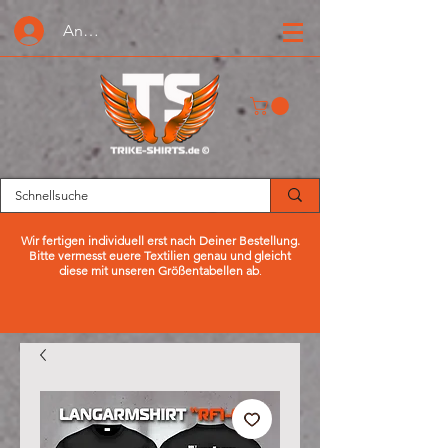
Anmelden oder Registrieren
Wir fertigen individuell erst nach Deiner Bestellung.
Bitte vermesst euere Textilien genau und gleicht
diese mit unseren Größentabellen ab
.