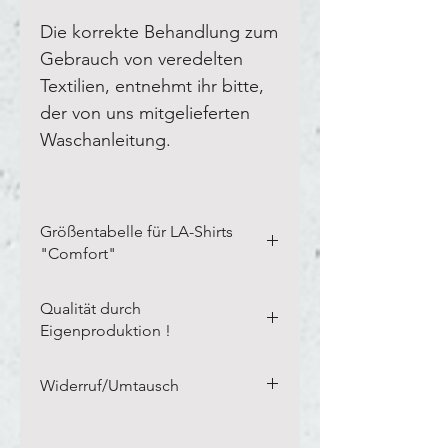
Die korrekte Behandlung zum
Gebrauch von veredelten
Textilien, entnehmt ihr bitte,
der von uns mitgelieferten
Waschanleitung.
Größentabelle für LA-Shirts
"Comfort"
Bitte vermesst Eure eigenen
Qualität durch
Textilien in der Breite und Länge,
Eigenproduktion !
wie auf unserem Blanco-Textil
dargestellt.
Links auf kleines Bild
Unsere langjährige Erfahrung,
Widerruf/Umtausch
klicken.
von inzwischen über 20 Jahren, in
denen wir auch als Händler, die
Unsere Marken-Textilien sind alle
Trike-Treffen angefahren sind,
Größe
Breite
Länge