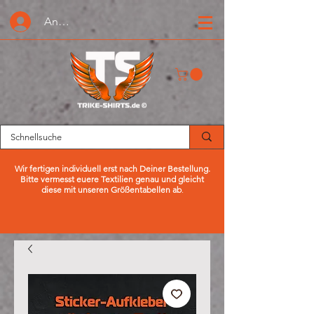
Anmelden oder Registrieren
Wir fertigen individuell erst nach Deiner Bestellung.
Bitte vermesst euere Textilien genau und gleicht
diese mit unseren Größentabellen ab
.