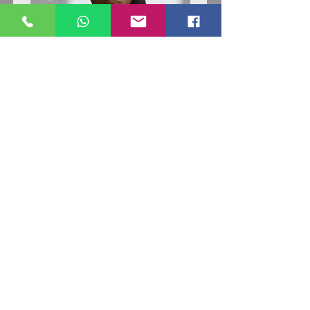
Poloshirt
Poloshirt
Pique
Pique
-
-
"LokStar.de"
"LokStar.de"
RUFT UNS EINFACH AN
WhatsApp ANFRAGE HIER
E-MAIL ANFRAGE HIER