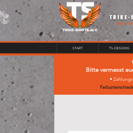
TRIKE-
©by "D
START
TS-DESIGNS
Bitte vermesst eu
• Zahlungs
Farbunterschiede