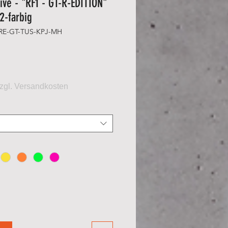
ive - "RF1 - GT-R-EDITION"
 2-farbig
-RE-GT-TUS-KPJ-MH
eis