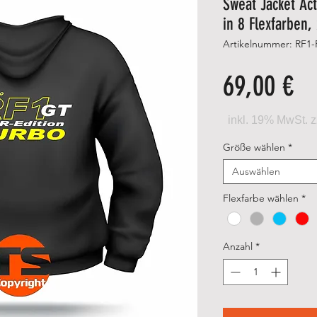
Sweat Jacket Act
in 8 Flexfarben,
Artikelnummer: RF1
Pr
69,00 €
Größe wählen
*
Auswählen
Flexfarbe wählen
*
Anzahl
*