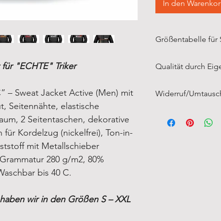
In den Warenko
Größentabelle für 
Bitte vermesst Eure
 für "ECHTE" Triker
Qualität durch Eig
und Länge, wie auf
dargestellt.
Links a
Unsere langjährige
– Sweat Jacket Active (Men) mit
Widerruf/Umtausc
über 20 Jahren, in
t
, Seitennähte, elastische
Trike-Treffen angef
Größe
Unsere Marken-Text
aum, 2 Seitentaschen,
dekorative
immer wieder, das
vorgefertigt und w
für Kordelzug (nickelfrei), Ton-in-
Textilien, durch d
S
individuell veredel
Plastisoldrucken, i
tstoff mit Metallschieber
Textilien vom Wid
durch Eigenproduk
M
Grammatur 280 g/m2, 80%
ausgeschlossen.
und nicht durch Bi
Waschbar bis 40 C.
L
Ländern.
haben wir in den Größen S – XXL
XL