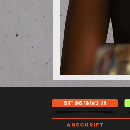
Poloshirt
Pique
-
"LokStar.de"
RUFT UNS EINFACH AN
ANSCHRIFT