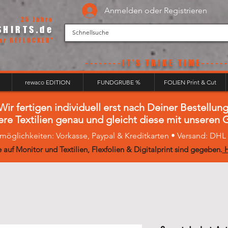
Anmelden oder Registrieren
25 Jahre
SHIRTS.de
er BEFLOCKER"
--------IT'S
TRIKE TIME------
rewaco EDITION
FUNDGRUBE %
FOLIEN Print & Cut
Wir fertigen individuell erst nach Deiner Bestellung
ere Textilien genau und gleicht diese mit unseren
möglichkeiten: Vorkasse, Paypal & Kreditkarten • Versand: DH
 auf Monitor und Textilien, Flexfolien & Digitalprint sind gegeben.
H