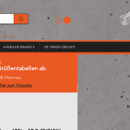
------
HÄNDLER BRAND´S
FB TRIKER GROUPS
.
 Größentabellen ab
.
L & Hermes.
ier zum Hinweis.