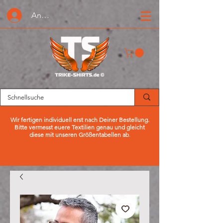
Anmelden oder Registrieren
Wir fertigen individuell erst nach Deiner Bestellung.
Bitte vermesst euere Textilien genau und gleicht
diese mit unseren Größentabellen ab
.