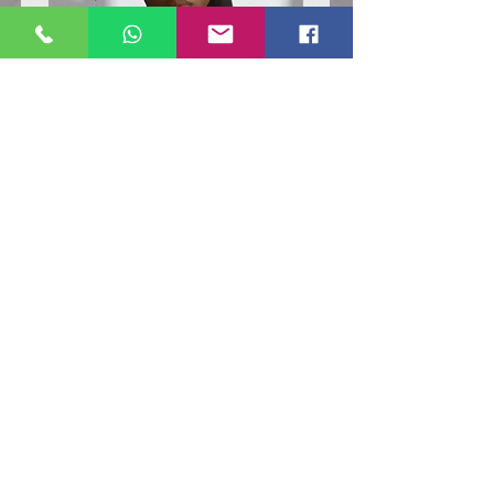
Poloshirt
Poloshirt
Pique
Pique
-
-
"LokStar.de"
"LokStar.de"
RUFT UNS EINFACH AN
WhatsApp ANFRAGE HIER
E-MAIL ANFRAGE HIER