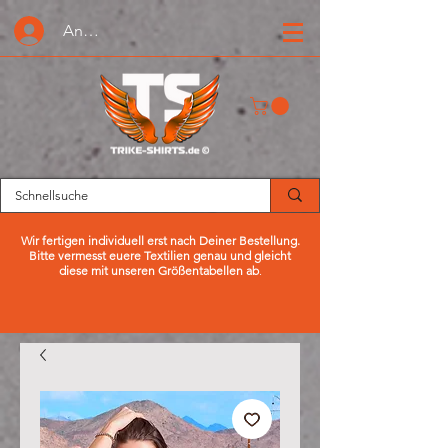
Anmelden oder Registrieren
Wir fertigen individuell erst nach Deiner Bestellung.
Bitte vermesst euere Textilien genau und gleicht
diese mit unseren Größentabellen ab
.