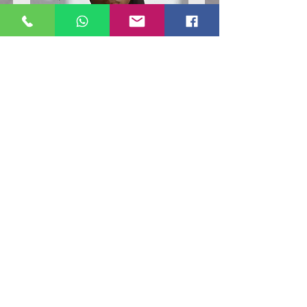
Poloshirt
Poloshirt
Pique
Pique
-
-
"LokStar.de"
"LokStar.de"
RUFT UNS EINFACH AN
WhatsApp ANFRAGE HIER
E-MAIL ANFRAGE HIER