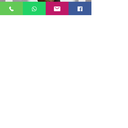
Poloshirt
Poloshirt
Pique
Pique
-
-
"LokStar.de"
"LokStar.de"
RUFT UNS EINFACH AN
WhatsApp ANFRAGE HIER
E-MAIL ANFRAGE HIER