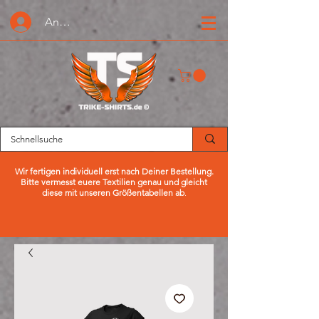
Anmelden oder Registrieren
Wir fertigen individuell erst nach Deiner Bestellung.
Bitte vermesst euere Textilien genau und gleicht
diese mit unseren Größentabellen ab
.