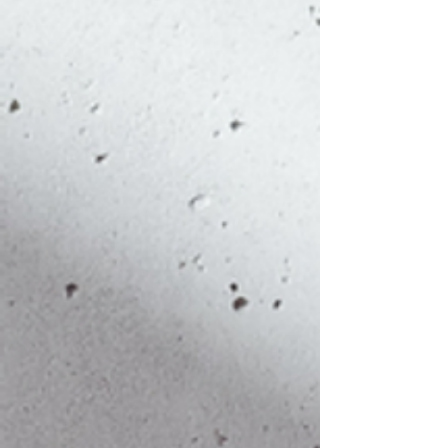
Ländern.
XXL
56
67