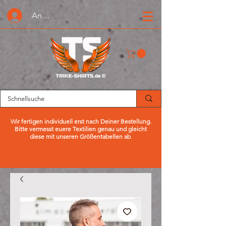
Anmelden oder Registrieren
Wir fertigen individuell erst nach Deiner Bestellung.
Bitte vermesst euere Textilien genau und gleicht
diese mit unseren Größentabellen ab
.