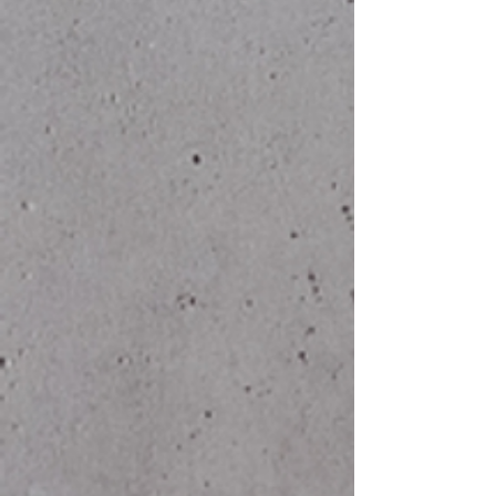
2XL
60
76
3XL
62
78