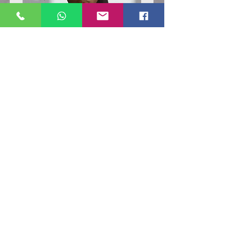
Poloshirt
Poloshirt
Pique
Pique
-
-
"LokStar.de"
"LokStar.de"
RUFT UNS EINFACH AN
WhatsApp ANFRAGE HIER
E-MAIL ANFRAGE HIER