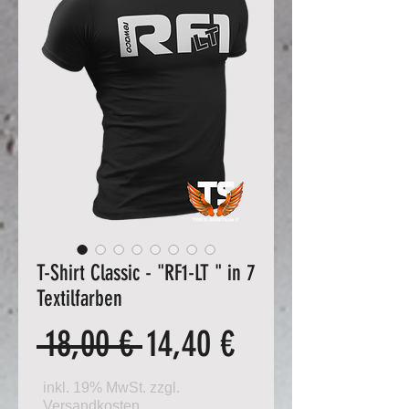
T-Shirt Classic - "RF1-LT " in 7
Textilfarben
Standardpreis
Sale-
 18,00 € 
14,40 €
Preis