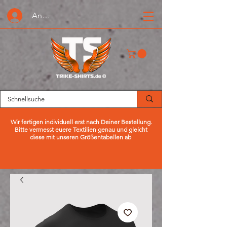
Anmelden oder Registrieren
Wir fertigen individuell erst nach Deiner Bestellung.
Bitte vermesst euere Textilien genau und gleicht
diese mit unseren Größentabellen ab
.