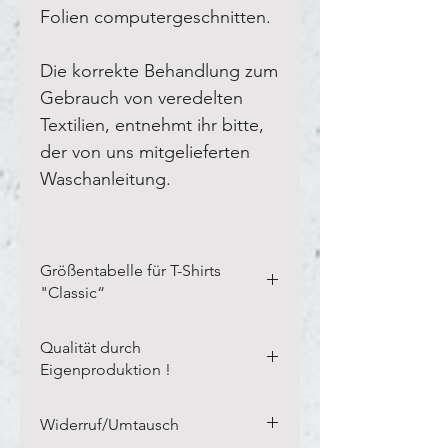
Folien computergeschnitten.
Die korrekte Behandlung zum
Gebrauch von veredelten
Textilien, entnehmt ihr bitte,
der von uns mitgelieferten
Waschanleitung.
Größentabelle für T-Shirts
"Classic“
Bitte vermesst Eure eigenen
Qualität durch
Textilien in der Breite und Länge,
Eigenproduktion !
wie auf unserem Blanco-Textil
dargestellt.
Links auf kleines Bild
Unsere langjährige Erfahrung,
Widerruf/Umtausch
klicken.
von inzwischen über 20 Jahren, in