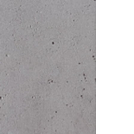
4XL
68
78
5XL
71
84