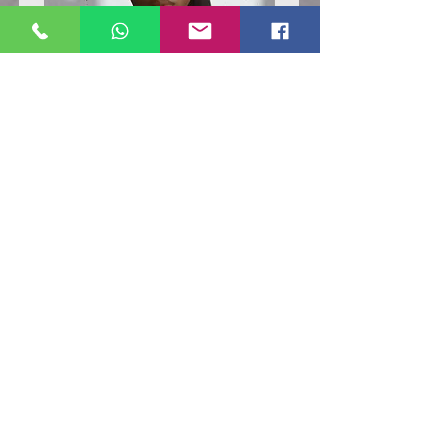
Poloshirt
Poloshirt
Pique
Pique
-
-
"LokStar.de"
"LokStar.de"
RUFT UNS EINFACH AN
WhatsApp ANFRAGE HIER
E-MAIL ANFRAGE HIER