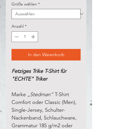
Größe wählen
*
Anzahl
*
In den Warenkorb
Fetziges Trike T-Shirt für
"ECHTE" Triker
Marke
„Stedman“
T-Shirt
Comfort oder Classic (Men),
Single-Jersey, Schulter-
Nackenband, Schlauchware,
Grammatur 185 g/m2 oder