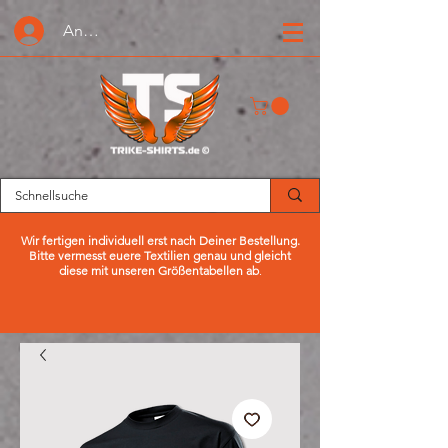
Anmelden oder Registrieren
Wir fertigen individuell erst nach Deiner Bestellung.
Bitte vermesst euere Textilien genau und gleicht
diese mit unseren Größentabellen ab
.