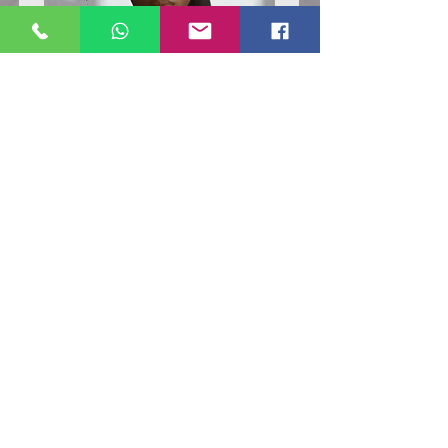
Poloshirt
Poloshirt
Pique
Pique
-
-
"LokStar.de"
"LokStar.de"
RUFT UNS EINFACH AN
WhatsApp ANFRAGE HIER
E-MAIL ANFRAGE HIER