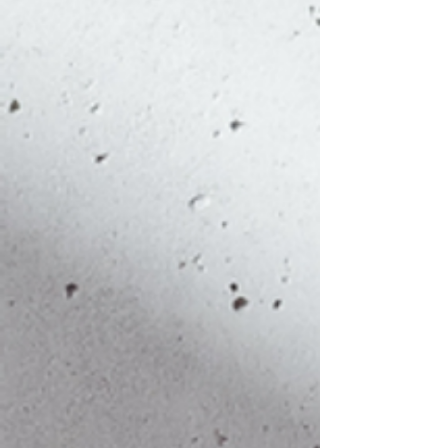
4XL
68
81
5XL
70
85