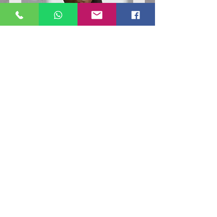
Poloshirt
Poloshirt
Pique
Pique
-
-
"LokStar.de"
"LokStar.de"
RUFT UNS EINFACH AN
WhatsApp ANFRAGE HIER
E-MAIL ANFRAGE HIER