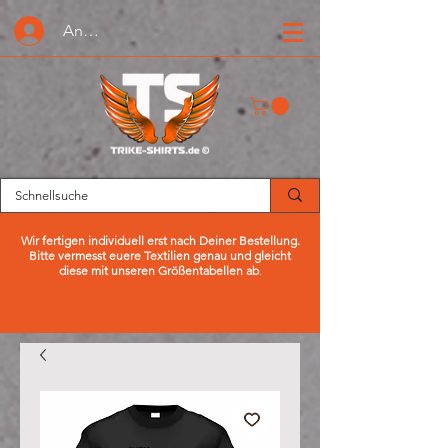
Anmelden oder Registrieren
Wir fertigen individuell erst nach Deiner Bestellung.
Bitte vermesst euere Textilien genau und gleicht
diese mit unseren Größentabellen ab
.