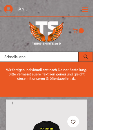
Anmelden oder Registrieren
Wir fertigen individuell erst nach Deiner Bestellung.
Bitte vermesst euere Textilien genau und gleicht
diese mit unseren Größentabellen ab
.