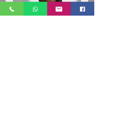
Poloshirt
Poloshirt
Pique
Pique
-
-
"LokStar.de"
"LokStar.de"
RUFT UNS EINFACH AN
WhatsApp ANFRAGE HIER
E-MAIL ANFRAGE HIER