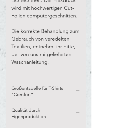
Lichtechtheit. Der Flexdruck
wird mit hochwertigen Cut-
Folien computergeschnitten.
Die korrekte Behandlung zum
Gebrauch von veredelten
Textilien, entnehmt ihr bitte,
der von uns mitgelieferten
Waschanleitung.
Größentabelle für T-Shirts
"Comfort“
Bitte vermesst Eure eigenen
Qualität durch
Textilien in der Breite und Länge,
Eigenproduktion !
wie auf unserem Blanco-Textil
dargestellt.
Li
nks auf kleines Bild
Unsere langjährige Erfahrung,