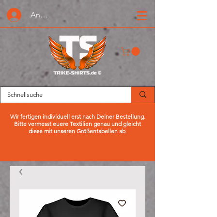
Anmelden oder Registrieren
Wir fertigen individuell erst nach Deiner Bestellung.
Bitte vermesst euere Textilien genau und gleicht
diese mit unseren Größentabellen ab
.