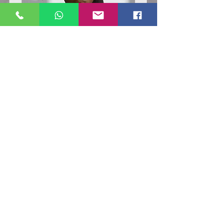
Poloshirt
Poloshirt
Pique
Pique
-
-
"LokStar.de"
"LokStar.de"
RUFT UNS EINFACH AN
WhatsApp ANFRAGE HIER
E-MAIL ANFRAGE HIER