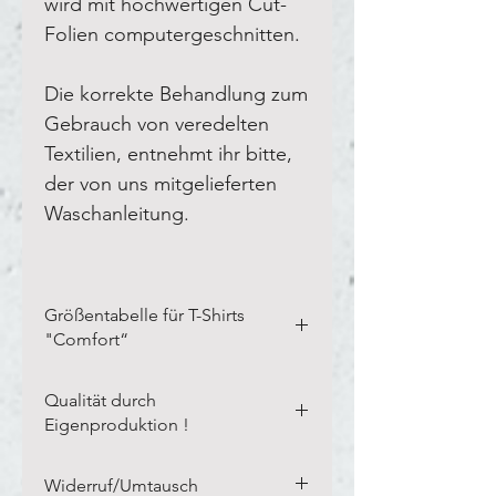
wird mit hochwertigen Cut-
Folien computergeschnitten.
Die korrekte Behandlung zum
Gebrauch von veredelten
Textilien, entnehmt ihr bitte,
der von uns mitgelieferten
Waschanleitung.
Größentabelle für T-Shirts
"Comfort“
Bitte vermesst Eure eigenen
Qualität durch
Textilien in der Breite und Länge,
Eigenproduktion !
wie auf unserem Blanco-Textil
dargestellt.
Links auf kleines Bild
Unsere langjährige Erfahrung,
Widerruf/Umtausch
klicken.
von inzwischen über 20 Jahren, in