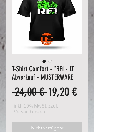
T-Shirt Comfort - "RF1 - LT"
Abverkauf - MUSTERWARE
Standardpreis
Sale-
 24,00 € 
19,20 €
Preis
Nicht verfügbar