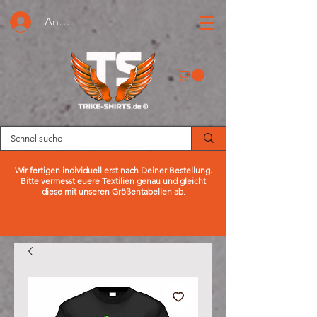
Anmelden oder Registrieren
Wir fertigen individuell erst nach Deiner Bestellung.
Bitte vermesst euere Textilien genau und gleicht
diese mit unseren Größentabellen ab
.