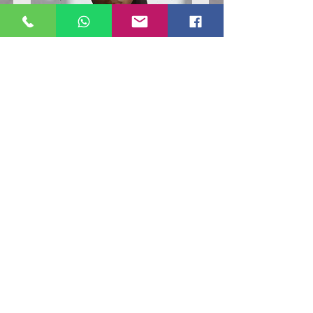
Poloshirt
Poloshirt
Pique
Pique
-
-
"LokStar.de"
"LokStar.de"
RUFT UNS EINFACH AN
WhatsApp ANFRAGE HIER
E-MAIL ANFRAGE HIER