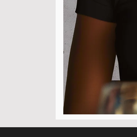
Poloshirt
Pique
-
"LokStar.de"