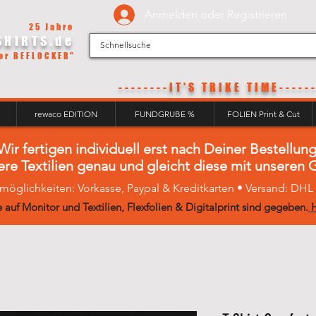
Anmelden oder Registrieren
25 Jahre
SHIRTS.de
er BEFLOCKER"
--------IT'S
TRIKE TIME------
rewaco EDITION
FUNDGRUBE %
FOLIEN Print & Cut
Wir fertigen individuell erst nach Deiner Bestellung
ere Textilien genau und gleicht diese mit unseren
möglichkeiten: Vorkasse, Paypal & Kreditkarten • Versand: DH
 auf Monitor und Textilien, Flexfolien & Digitalprint sind gegeben.
H