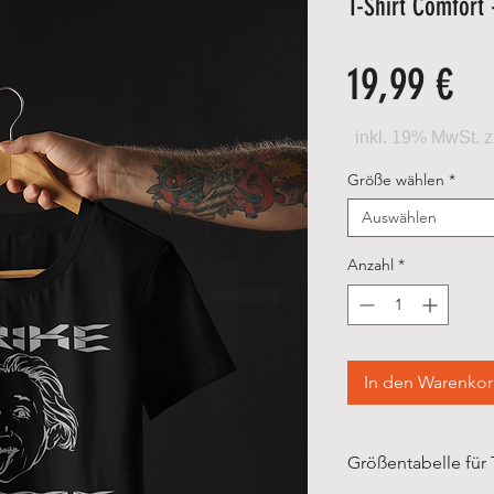
T-Shirt Comfort
Pr
19,99 €
Größe wählen
*
Auswählen
Anzahl
*
In den Warenko
Größentabelle für 