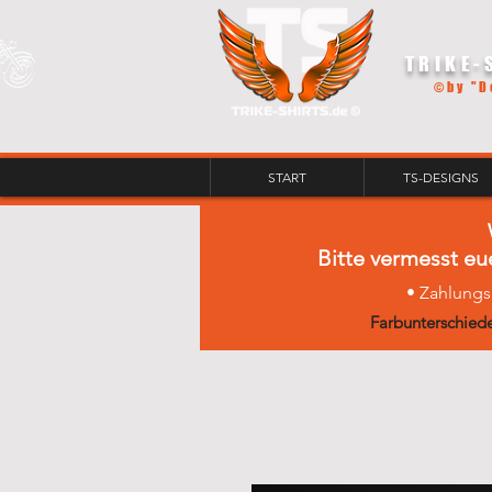
TRIKE-
©by "D
START
TS-DESIGNS
Bitte vermesst eu
• Zahlungs
Farbunterschiede