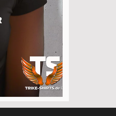
Poloshirt
Pique
-
"LokStar.de"