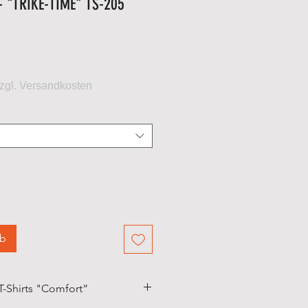
 - "TRIKE-TIME" TS-205
eis
rb
T-Shirts "Comfort“