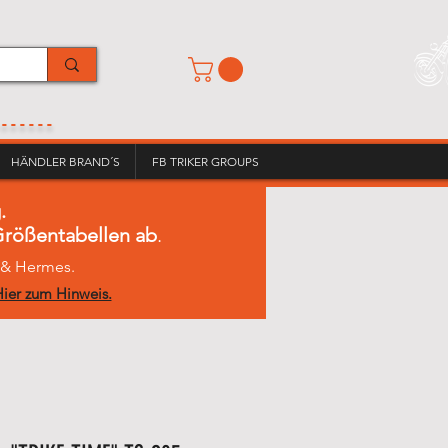
------
HÄNDLER BRAND´S
FB TRIKER GROUPS
.
 Größentabellen ab
.
L & Hermes.
ier zum Hinweis.