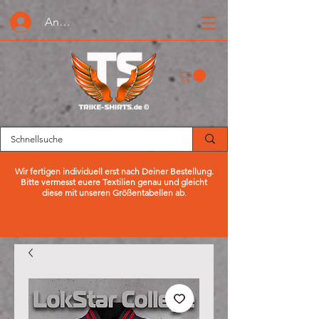
Anmelden oder Registrieren
Wir fertigen individuell erst nach Deiner Bestellung.
Bitte vermesst euere Textilien genau und gleicht
diese mit unseren Größentabellen ab
.