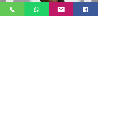
Poloshirt
Poloshirt
Pique
Pique
-
-
"LokStar.de"
"LokStar.de"
RUFT UNS EINFACH AN
WhatsApp ANFRAGE HIER
E-MAIL ANFRAGE HIER