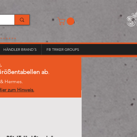
------
HÄNDLER BRAND´S
FB TRIKER GROUPS
.
 Größentabellen ab
.
L & Hermes.
ier zum Hinweis.