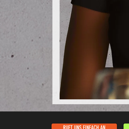
Poloshirt
Pique
-
"LokStar.de"
RUFT UNS EINFACH AN