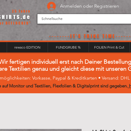
Anmelden oder Registrieren
25 Jahre
SHIRTS.de
er BEFLOCKER"
--------IT'S
TRIKE TIME------
rewaco EDITION
FUNDGRUBE %
FOLIEN Print & Cut
Wir fertigen individuell erst nach Deiner Bestellung
ere Textilien genau und gleicht diese mit unseren
möglichkeiten: Vorkasse, Paypal & Kreditkarten • Versand: DH
 auf Monitor und Textilien, Flexfolien & Digitalprint sind gegeben.
H