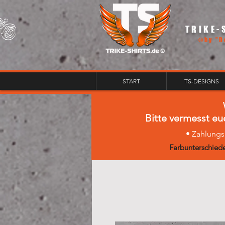
TRIKE-
©by "D
START
TS-DESIGNS
Bitte vermesst eu
• Zahlungs
Farbunterschiede