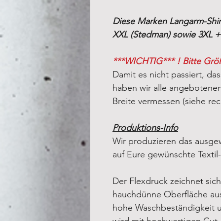
Diese Marken Langarm-Shir
XXL (Stedman) sowie 3XL +
***WICHTIG*** ! Bitte Grö
Damit es nicht passiert, das
haben wir alle angebotenen 
Breite vermessen (siehe rec
Produktions-Info
Wir produzieren das ausgew
auf Eure gewünschte Textil
Der Flexdruck zeichnet sich
hauchdünne Oberfläche aus
hohe Waschbeständigkeit un
wird mit hochwertigen Cut