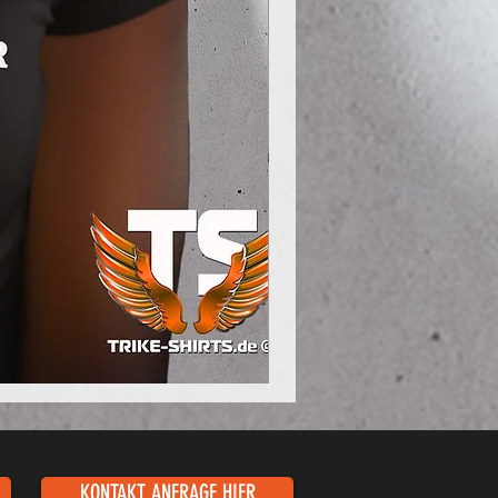
Poloshirt
Pique
-
"LokStar.de"
KONTAKT ANFRAGE HIER