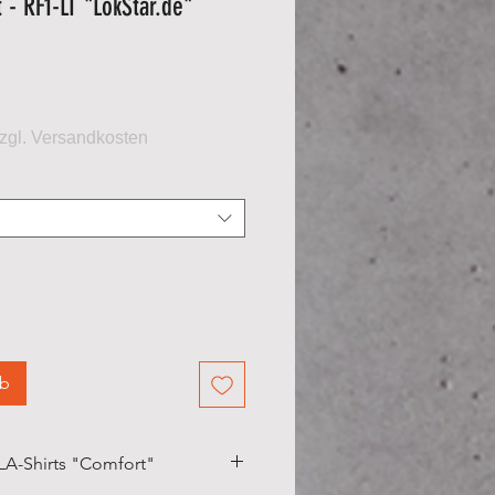
 - RF1-LT "LokStar.de"
eis
rb
LA-Shirts "Comfort"