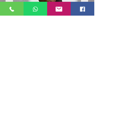
Poloshirt
Poloshirt
Pique
Pique
-
-
"LokStar.de"
"LokStar.de"
RUFT UNS EINFACH AN
WhatsApp ANFRAGE HIER
E-MAIL ANFRAGE HIER