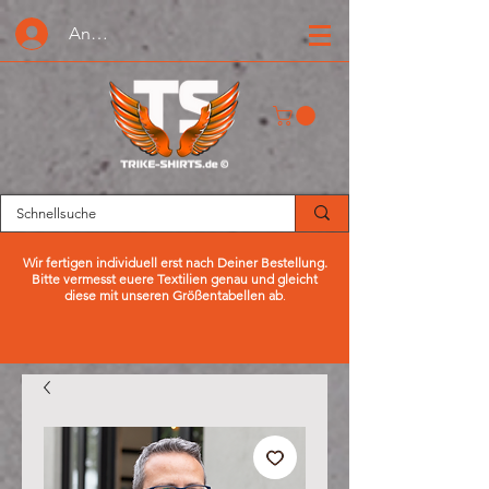
Anmelden oder Registrieren
Wir fertigen individuell erst nach Deiner Bestellung.
Bitte vermesst euere Textilien genau und gleicht
diese mit unseren Größentabellen ab
.