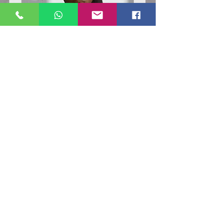
Poloshirt
Poloshirt
Pique
Pique
-
-
"LokStar.de"
"LokStar.de"
RUFT UNS EINFACH AN
WhatsApp ANFRAGE HIER
E-MAIL ANFRAGE HIER