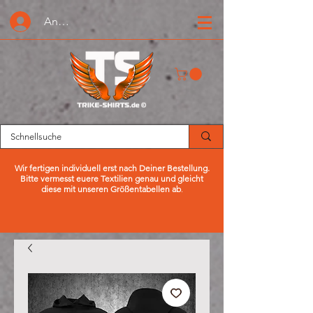
Anmelden oder Registrieren
Wir fertigen individuell erst nach Deiner Bestellung.
Bitte vermesst euere Textilien genau und gleicht
diese mit unseren Größentabellen ab
.