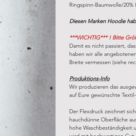
Ringspinn-Baumwolle/20% P
Diesen Marken Hoodie habe
***WICHTIG*** ! Bitte Grö
Damit es nicht passiert, das
haben wir alle angebotenen 
Breite vermessen (siehe rec
Produktions-Info
Wir produzieren das ausgew
auf Eure gewünschte Textil
Der Flexdruck zeichnet sich
hauchdünne Oberfläche aus
hohe Waschbeständigkeit un
wird mit hochwertigen Cut