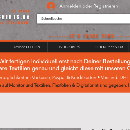
Anmelden oder Registrieren
25 Jahre
SHIRTS.de
er BEFLOCKER"
--------IT'S
TRIKE TIME------
rewaco EDITION
FUNDGRUBE %
FOLIEN Print & Cut
Wir fertigen individuell erst nach Deiner Bestellung
ere Textilien genau und gleicht diese mit unseren
möglichkeiten: Vorkasse, Paypal & Kreditkarten • Versand: DH
 auf Monitor und Textilien, Flexfolien & Digitalprint sind gegeben.
H