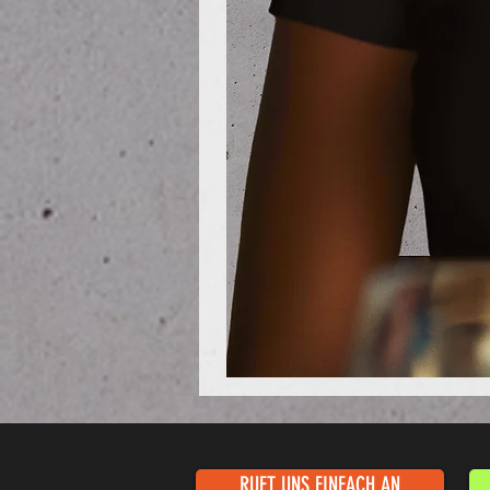
Poloshirt
Pique
-
"LokStar.de"
RUFT UNS EINFACH AN