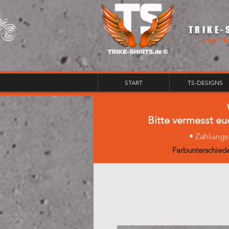
TRIKE-
©by "D
START
TS-DESIGNS
Bitte vermesst eu
• Zahlungs
Farbunterschiede