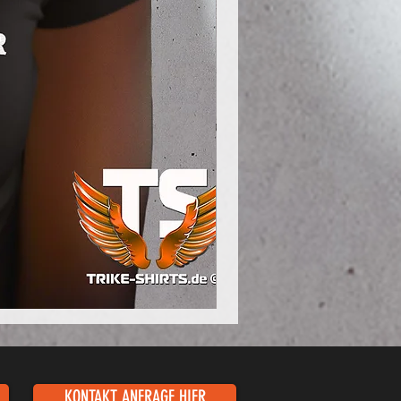
Poloshirt
Pique
-
"LokStar.de"
KONTAKT ANFRAGE HIER