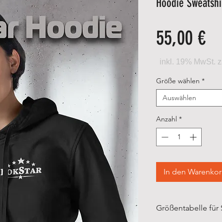
Hoodie Sweatshi
Pr
55,00 €
Größe wählen
*
Auswählen
Anzahl
*
In den Warenko
Größentabelle für