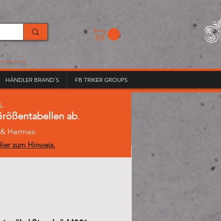
------
HÄNDLER BRAND´S
FB TRIKER GROUPS
.
 Größentabellen ab
.
L & Hermes.
ier zum Hinweis.