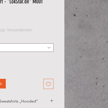
rt - "LokStar.de" M001
eis
rb
 Sweatshirts „Hooded“