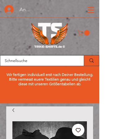
Anmelden oder Registrieren
Wir fertigen individuell erst nach Deiner Bestellung.
Bitte vermesst euere Textilien genau und gleicht
diese mit unseren Größentabellen ab
.