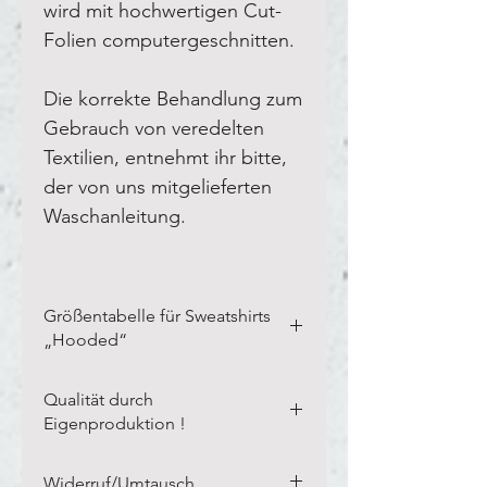
wird mit hochwertigen Cut-
Folien computergeschnitten.
Die korrekte Behandlung zum
Gebrauch von veredelten
Textilien, entnehmt ihr bitte,
der von uns mitgelieferten
Waschanleitung.
Größentabelle für Sweatshirts
„Hooded“
Bitte vermesst Eure eigenen
Qualität durch
Textilien in der Breite und Länge,
Eigenproduktion !
wie auf unserem Blanco-Textil
dargestellt.
Links auf kleines Bild
Unsere langjährige Erfahrung,
Widerruf/Umtausch
klicken.