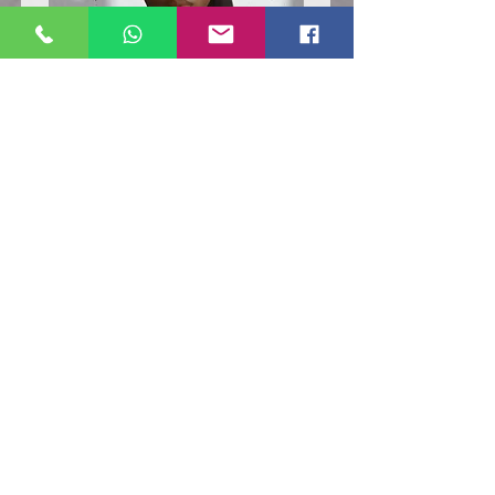
Poloshirt
Poloshirt
Pique
Pique
-
-
"LokStar.de"
"LokStar.de"
RUFT UNS EINFACH AN
WhatsApp ANFRAGE HIER
E-MAIL ANFRAGE HIER