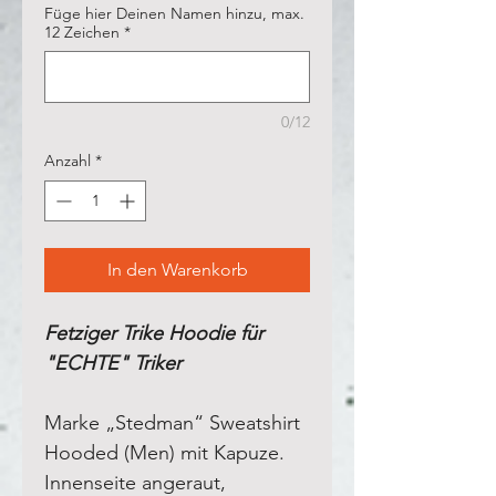
Füge hier Deinen Namen hinzu, max.
12 Zeichen
*
0/12
Anzahl
*
In den Warenkorb
Fetziger Trike Hoodie für
"ECHTE" Triker
Marke „Stedman“ Sweatshirt
Hooded (Men) mit Kapuze.
Innenseite angeraut
,