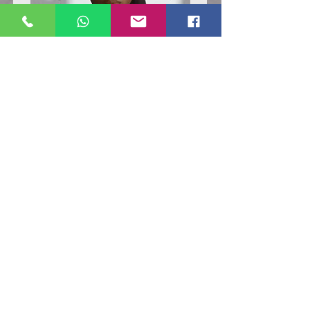
Poloshirt
Poloshirt
Pique
Pique
-
-
"LokStar.de"
"LokStar.de"
RUFT UNS EINFACH AN
WhatsApp ANFRAGE HIER
E-MAIL ANFRAGE HIER