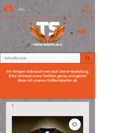
Anmelden oder Registrieren
Wir fertigen individuell erst nach Deiner Bestellung.
Bitte vermesst euere Textilien genau und gleicht
diese mit unseren Größentabellen ab
.