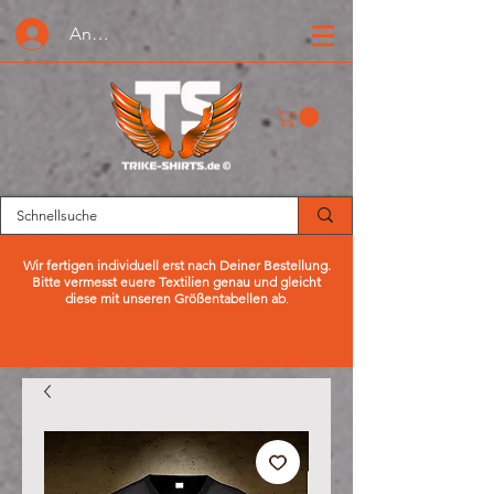
Anmelden oder Registrieren
Wir fertigen individuell erst nach Deiner Bestellung.
Bitte vermesst euere Textilien genau und gleicht
diese mit unseren Größentabellen ab
.