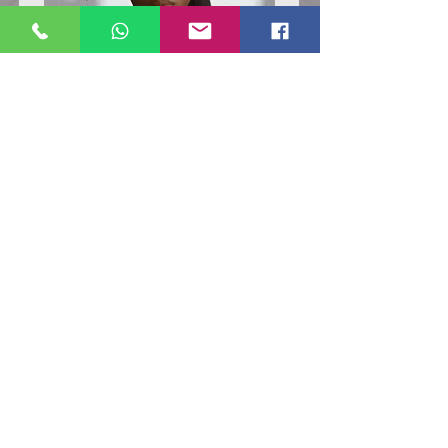
Poloshirt
Poloshirt
Pique
Pique
-
-
"LokStar.de"
"LokStar.de"
RUFT UNS EINFACH AN
WhatsApp ANFRAGE HIER
E-MAIL ANFRAGE HIER