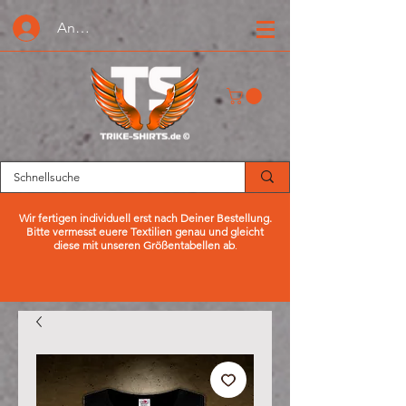
Anmelden oder Registrieren
Wir fertigen individuell erst nach Deiner Bestellung.
Bitte vermesst euere Textilien genau und gleicht
diese mit unseren Größentabellen ab
.