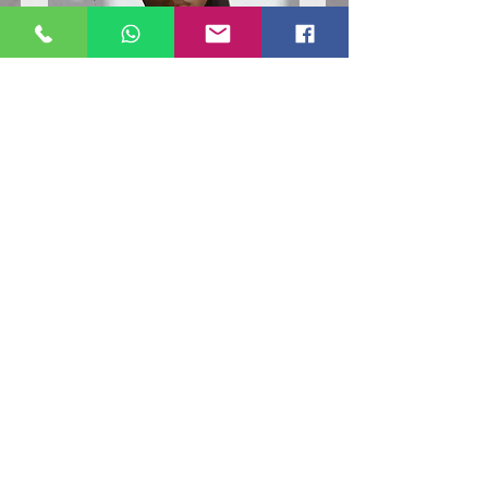
Poloshirt
Poloshirt
Pique
Pique
-
-
"LokStar.de"
"LokStar.de"
RUFT UNS EINFACH AN
WhatsApp ANFRAGE HIER
E-MAIL ANFRAGE HIER