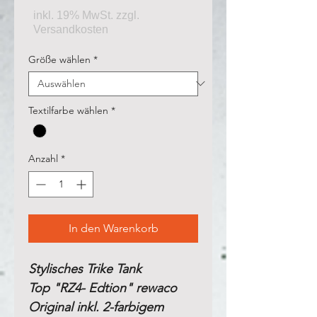
Größe wählen
*
Textilfarbe wählen
*
Anzahl
*
In den Warenkorb
Stylisches Trike Tank
Top "RZ4- Edtion" rewaco
Original inkl. 2-farbigem