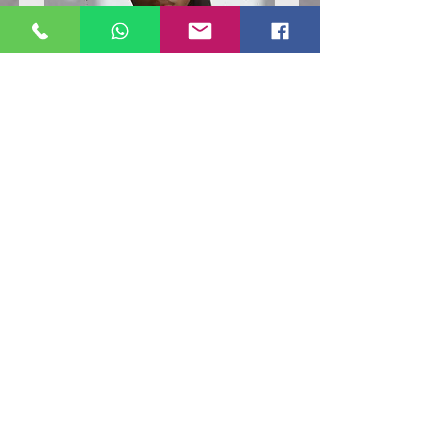
Poloshirt
Poloshirt
Pique
Pique
-
-
"LokStar.de"
"LokStar.de"
RUFT UNS EINFACH AN
WhatsApp ANFRAGE HIER
E-MAIL ANFRAGE HIER