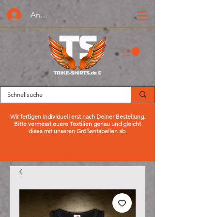
Anmelden oder Registrieren
Wir fertigen individuell erst nach Deiner Bestellung.
Bitte vermesst euere Textilien genau und gleicht
diese mit unseren Größentabellen ab
.