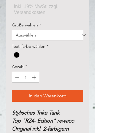
Größe wählen
*
Textilfarbe wählen
*
Anzahl
*
In den Warenkorb
Stylisches Trike Tank
Top "RZ4- Edtion" rewaco
Original inkl. 2-farbigem