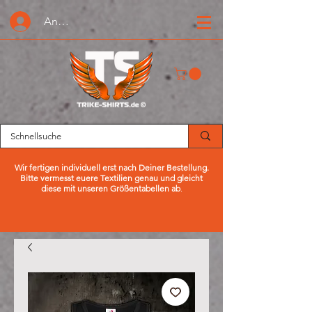
Anmelden oder Registrieren
Wir fertigen individuell erst nach Deiner Bestellung.
Bitte vermesst euere Textilien genau und gleicht
diese mit unseren Größentabellen ab
.