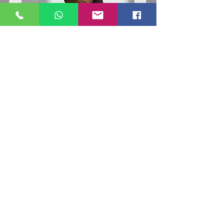
Poloshirt
Poloshirt
Pique
Pique
-
-
"LokStar.de"
"LokStar.de"
RUFT UNS EINFACH AN
WhatsApp ANFRAGE HIER
E-MAIL ANFRAGE HIER