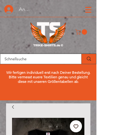
Anmelden oder Registrieren
Wir fertigen individuell erst nach Deiner Bestellung.
Bitte vermesst euere Textilien genau und gleicht
diese mit unseren Größentabellen ab
.