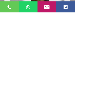
Poloshirt
Poloshirt
Pique
Pique
-
-
"LokStar.de"
"LokStar.de"
RUFT UNS EINFACH AN
WhatsApp ANFRAGE HIER
E-MAIL ANFRAGE HIER