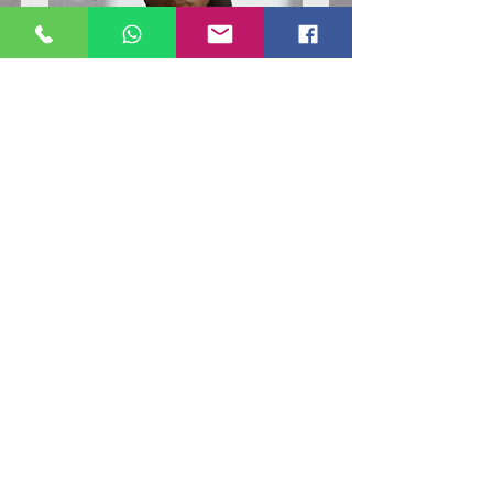
Poloshirt
Poloshirt
Pique
Pique
-
-
"LokStar.de"
"LokStar.de"
RUFT UNS EINFACH AN
WhatsApp ANFRAGE HIER
E-MAIL ANFRAGE HIER