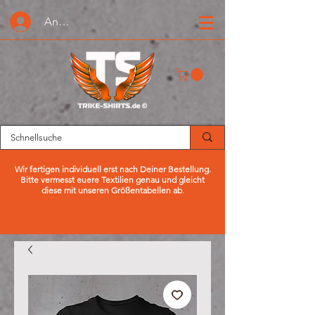
Anmelden oder Registrieren
Wir fertigen individuell erst nach Deiner Bestellung.
Bitte vermesst euere Textilien genau und gleicht
diese mit unseren Größentabellen ab
.