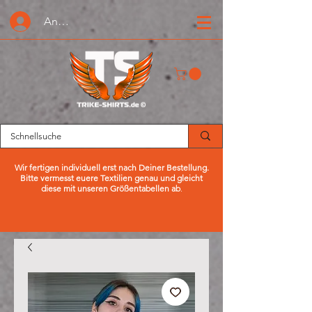
Anmelden oder Registrieren
Wir fertigen individuell erst nach Deiner Bestellung.
Bitte vermesst euere Textilien genau und gleicht
diese mit unseren Größentabellen ab
.