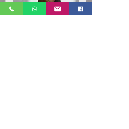
Poloshirt
Poloshirt
Pique
Pique
-
-
"LokStar.de"
"LokStar.de"
RUFT UNS EINFACH AN
WhatsApp ANFRAGE HIER
E-MAIL ANFRAGE HIER