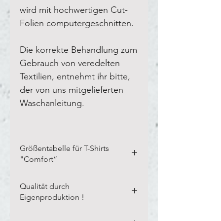
wird mit hochwertigen Cut-
Folien computergeschnitten.
Die korrekte Behandlung zum
Gebrauch von veredelten
Textilien, entnehmt ihr bitte,
der von uns mitgelieferten
Waschanleitung.
Größentabelle für T-Shirts
"Comfort“
Bitte vermesst Eure eigenen
Qualität durch
Textilien in der Breite und Länge,
Eigenproduktion !
wie auf unserem Blanco-Textil
dargestellt.
Li
nks auf kleines Bild
Unsere langjährige Erfahrung,