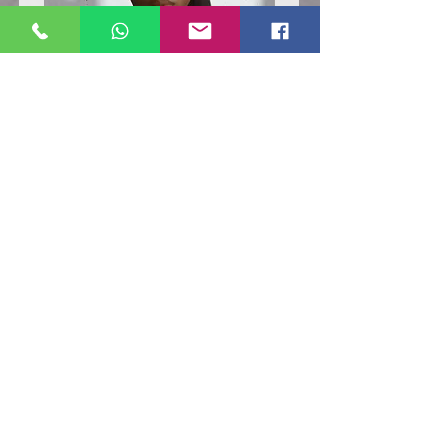
Poloshirt
Poloshirt
Pique
Pique
-
-
"LokStar.de"
"LokStar.de"
RUFT UNS EINFACH AN
WhatsApp ANFRAGE HIER
E-MAIL ANFRAGE HIER