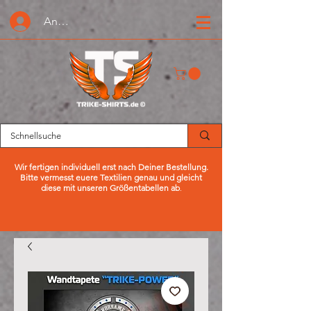
Anmelden oder Registrieren
Wir fertigen individuell erst nach Deiner Bestellung.
Bitte vermesst euere Textilien genau und gleicht
diese mit unseren Größentabellen ab
.